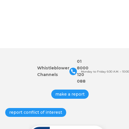
CONOCE MÁS
01
Whistleblower
8000
Monday to Friday 6:00 A.M. – 10:00
Channels
120
088
make a report
report conflict of interest