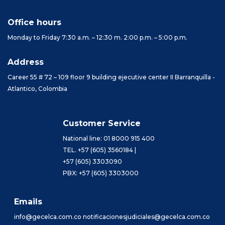
Office hours
Monday to Friday 7:30 a.m. – 12:30 m. 2:00 p.m. – 5:00 p.m.
Address
Career 55 # 72 – 109 floor 9 building ejecutive center II Barranquilla -
Atlantico, Colombia
Customer Service
National line: 01 8000 915 400
TEL. +57 (605) 3560184 |
+57 (605) 3303090
PBX: +57 (605) 3303000
Emails
info@gecelca.com.co notificacionesjudiciales@gecelca.com.co